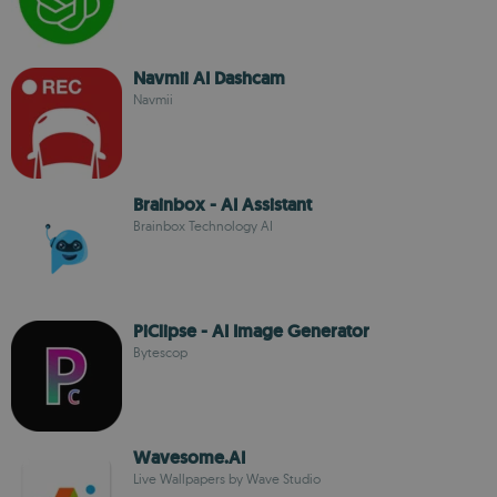
Navmii AI Dashcam
Navmii
Brainbox - AI Assistant
Brainbox Technology AI
PiClipse - AI Image Generator
Bytescop
Wavesome.AI
Live Wallpapers by Wave Studio