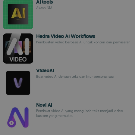
AI tools
Akash NM
Hedra Video Ai Workflows
Pembuatan video berbasis AI untuk konten dan pemasaran
VideoAI
Buat video AI dengan teks dan fitur personalisasi
Novi Ai
Pembuat video AI yang mengubah teks menjadi video
kustom yang memukau