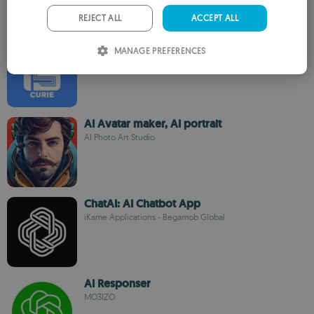
PORTUGUESE
REJECT ALL
ACCEPT ALL
ITALIAN
Lync AI: Curie
MANAGE PREFERENCES
Fajar Lync
SPANISH
ROMANIAN
AI Avatar maker, AI portrait
AI Photo Art Studio
ChatAI: AI Chatbot App
iKame Applications - Begamob Global
AI Responser
MO3IZO