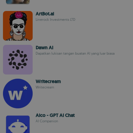
ArtBot.ai
Linerock Investments LTD
Dawn AI
Dapatkan lukisan tangan buatan AI yang luar biasa
Writecream
Writecream
Aico - GPT AI Chat
AI Companion