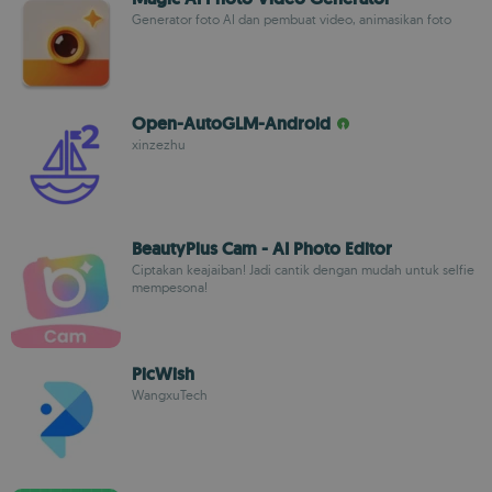
Generator foto AI dan pembuat video, animasikan foto
Open-AutoGLM-Android
xinzezhu
BeautyPlus Cam - AI Photo Editor
Ciptakan keajaiban! Jadi cantik dengan mudah untuk selfie
mempesona!
PicWish
WangxuTech