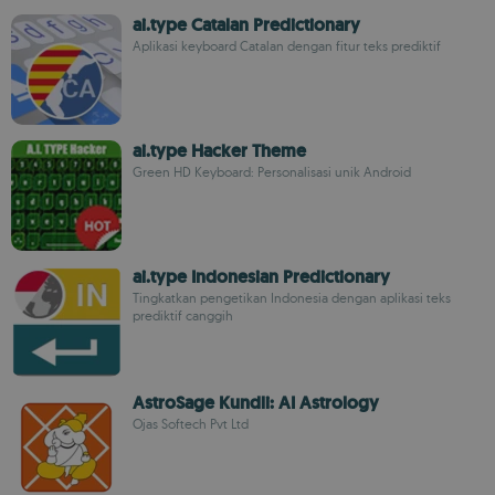
ai.type Catalan Predictionary
Aplikasi keyboard Catalan dengan fitur teks prediktif
ai.type Hacker Theme
Green HD Keyboard: Personalisasi unik Android
ai.type Indonesian Predictionary
Tingkatkan pengetikan Indonesia dengan aplikasi teks
prediktif canggih
AstroSage Kundli: AI Astrology
Ojas Softech Pvt Ltd