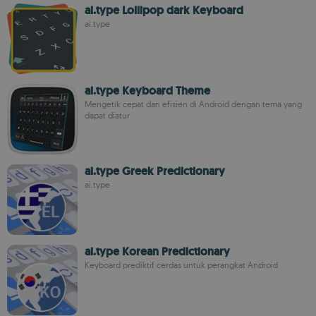
ai.type Lollipop dark Keyboard
ai.type
ai.type Keyboard Theme
Mengetik cepat dan efisien di Android dengan tema yang
dapat diatur
ai.type Greek Predictionary
ai.type
ai.type Korean Predictionary
Keyboard prediktif cerdas untuk perangkat Android