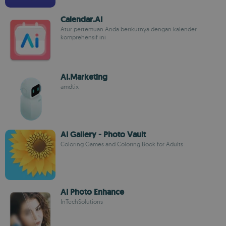
Calendar.AI
Atur pertemuan Anda berikutnya dengan kalender
komprehensif ini
AI.Marketing
amdtix
AI Gallery - Photo Vault
Coloring Games and Coloring Book for Adults
AI Photo Enhance
InTechSolutions